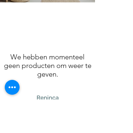
We hebben momenteel
geen producten om weer te
geven.
Reninca
info@reninca.be
-
0496250243
9000 Gent Belgium