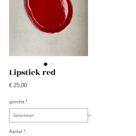
sand blue spots
Prijs
€ 45,00
Lipstick red
Prijs
€ 25,00
grootte
*
Aantal
*