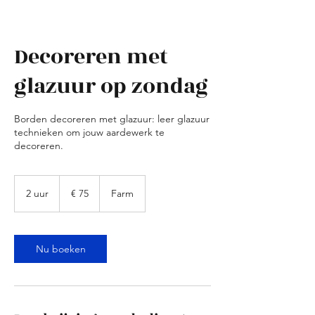
Decoreren met
glazuur op zondag
Borden decoreren met glazuur: leer glazuur
technieken om jouw aardewerk te
decoreren.
75
euro
2 uur
2
€ 75
Farm
u
u
r
Nu boeken