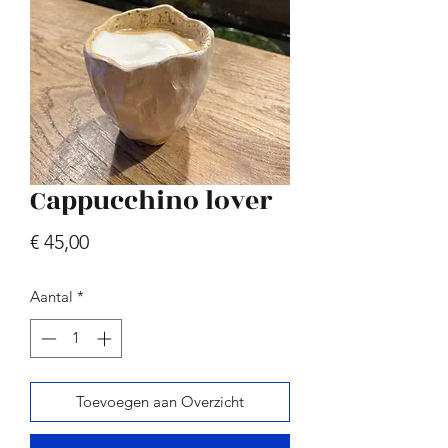
sand blue spots
Cappucchino lover
Prijs
€ 45,00
Prijs
€ 45,00
Aantal
*
Toevoegen aan Overzicht