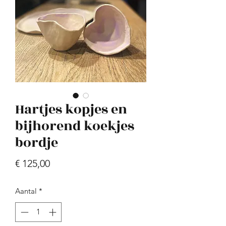
sand blue spots
Hartjes kopjes en
Prijs
€ 45,00
bijhorend koekjes
bordje
Prijs
€ 125,00
Aantal
*