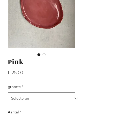
sand blue spots
Prijs
€ 45,00
Pink
Prijs
€ 25,00
grootte
*
Aantal
*